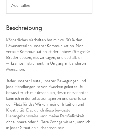
t
Adolfsallee
d
3
0
M
Beschreibung
i
n
Körperliches Verhalten hat mit ca. 80 % den
.
Löwenanteil an unserer Kommunikation. Non-
verbale Kommunikation ist der unbewußte große
Bruder dessen, was wir sagen, und deshalb ein
wirksames Instrument im Umgang mit anderen
Menschen.
Jeder unserer Laute, unserer Bewegungen und
jede Handlungen ist von Zwecken geleitet. Je
bewusster ich mir dessen bin, desto entspannter
kann ich in der Situation agieren und schaffe so
den Platz für das Wirken meiner Intuition und
Kreativität. Erst durch diese bewusste
Herangehensweise kann meine Persönlichkeit
ohne innere oder äußere Zwänge wirken, kann ich
in jeder Situation authentisch sein.