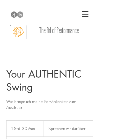
The Art of Performance
Your AUTHENTIC
Swing
Wie bringe ich meine Persönlichkeit zum
Ausdruck
Sprechen
wir
1 Std. 30 Min.
1
Sprechen wir darüber
darüber
S