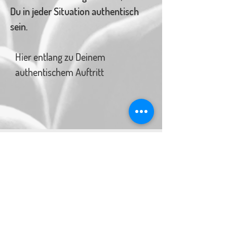
Du in jeder Situation authentisch
sein.
Hier entlang zu Deinem
authentischem Auftritt
Angebot anfordern
Nimm jetzt Kontakt zu mir auf und lass uns
unverbindlich und kostenfrei über deine
Weiterentwicklung sprechen.