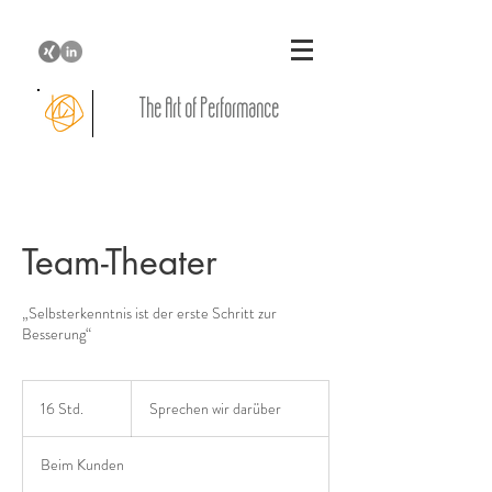
The Art of Performance
Team-Theater
„Selbsterkenntnis ist der erste Schritt zur
Besserung“
Sprechen
wir
16 Std.
1
Sprechen wir darüber
darüber
6
S
Beim Kunden
t